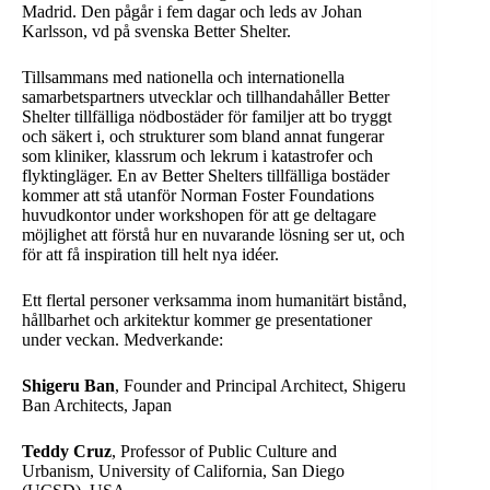
Madrid. Den pågår i fem dagar och leds av Johan
Karlsson, vd på svenska Better Shelter.
Tillsammans med nationella och internationella
samarbetspartners utvecklar och tillhandahåller Better
Shelter tillfälliga nödbostäder för familjer att bo tryggt
och säkert i, och strukturer som bland annat fungerar
som kliniker, klassrum och lekrum i katastrofer och
flyktingläger. En av Better Shelters tillfälliga bostäder
kommer att stå utanför Norman Foster Foundations
huvudkontor under workshopen för att ge deltagare
möjlighet att förstå hur en nuvarande lösning ser ut, och
för att få inspiration till helt nya idéer.
Ett flertal personer verksamma inom humanitärt bistånd,
hållbarhet och arkitektur kommer ge presentationer
under veckan. Medverkande:
Shigeru Ban
, Founder and Principal Architect, Shigeru
Ban Architects, Japan
Teddy Cruz
, Professor of Public Culture and
Urbanism, University of California, San Diego