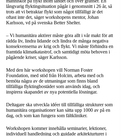
människor på flykt inom landet och över gränser. En
långvarig flyktingsituation pågår i genomsnitt i 26 år, så
trots att vi betraktar flykt som något tillfälligt är det
oftast inte det, säger workshopens mentor, Johan
Karlsson, vd på svenska Better Shelter.
– Vi humanitära aktörer måste göra allt i vår makt för att
rädda liv, lindra lidande och lindra de många negativa
konsekvenserna av krig och flykt. Vi måste förhindra en
framtida klimatkatastrof, och samtidigt möta behoven i
pågående kriser, säger Karlsson.
Med den här workshopen vill Norman Foster
Foundation, med stöd från Holcim, arbeta med och
bemöta några av de utmaningar som finns bland
tillfälliga flyktingbostäder som används idag, och
inspirera skapandet av nya potentiella lösningar.
Deltagare ska utveckla idéer till tillfälliga strukturer som
humanitära organisationer kan sätta upp 1000 av på en
dag, och som kan fungera som fältkliniker.
Workshopen kommer innehålla seminarier, lektioner,
individuell handledning och guidade arkitekturturer i