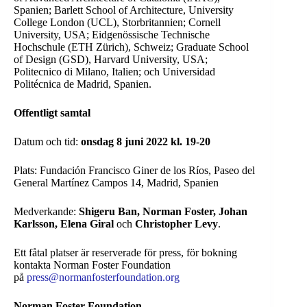
Spanien; Barlett School of Architecture, University
College London (UCL), Storbritannien; Cornell
University, USA; Eidgenössische Technische
Hochschule (ETH Zürich), Schweiz; Graduate School
of Design (GSD), Harvard University, USA;
Politecnico di Milano, Italien; och Universidad
Politécnica de Madrid, Spanien.
Offentligt samtal
Datum och tid:
onsdag 8 juni 2022 kl. 19-20
Plats: Fundación Francisco Giner de los Ríos, Paseo del
General Martínez Campos 14, Madrid, Spanien
Medverkande:
Shigeru Ban, Norman Foster, Johan
Karlsson, Elena Giral
och
Christopher Levy
.
Ett fåtal platser är reserverade för press, för bokning
kontakta Norman Foster Foundation
på
press@normanfosterfoundation.org
Norman Foster Foundation