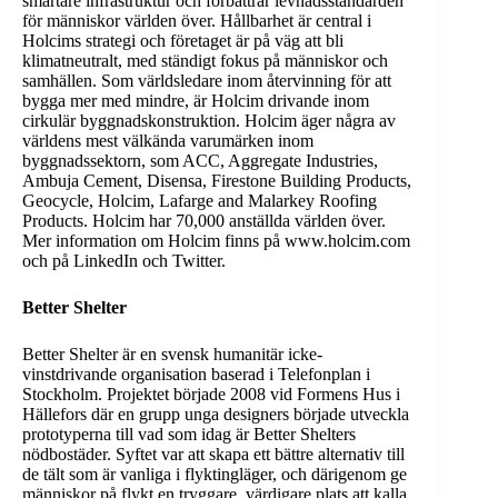
smartare infrastruktur och förbättrar levnadsstandarden
för människor världen över. Hållbarhet är central i
Holcims strategi och företaget är på väg att bli
klimatneutralt, med ständigt fokus på människor och
samhällen. Som världsledare inom återvinning för att
bygga mer med mindre, är Holcim drivande inom
cirkulär byggnadskonstruktion. Holcim äger några av
världens mest välkända varumärken inom
byggnadssektorn, som ACC, Aggregate Industries,
Ambuja Cement, Disensa, Firestone Building Products,
Geocycle, Holcim, Lafarge and Malarkey Roofing
Products. Holcim har 70,000 anställda världen över.
Mer information om Holcim finns på www.holcim.com
och på LinkedIn och Twitter.
Better Shelter
Better Shelter är en svensk humanitär icke-
vinstdrivande organisation baserad i Telefonplan i
Stockholm. Projektet började 2008 vid Formens Hus i
Hällefors där en grupp unga designers började utveckla
prototyperna till vad som idag är Better Shelters
nödbostäder. Syftet var att skapa ett bättre alternativ till
de tält som är vanliga i flyktingläger, och därigenom ge
människor på flykt en tryggare, värdigare plats att kalla