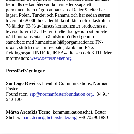
hem tills de kan återvända hem eller skapa ett
permanent hem någon annanstans. Better Shelter har
lager i Polen, Turkiet och Panama och har sedan starten
levererat 68 000 bostäder till konflikter och katastrofer i
78 länder. 93 % av husets komponenter produceras av
leverantörer i EU. Better Shelter har genom sitt arbete
nått hundratusentals människor på flykt genom
samarbete med humanitära hjälporganisationer, FN-
organ, stiftelser och universitet, däribland FN:s
flyktingorgan UNHCR, IKEA-stiftelsen och KTH. Mer
information:
www.bettershelter.org
Pressförfrågningar
Santiago Riveiro,
Head of Communications, Norman
Foster
Foundation,
srp@normanfosterfoundation.org,
+34 914
542 129
Märta Aretakis Terne
, kommunikationschef, Better
Shelter,
marta.terne@bettershelter.org,
+46702991880