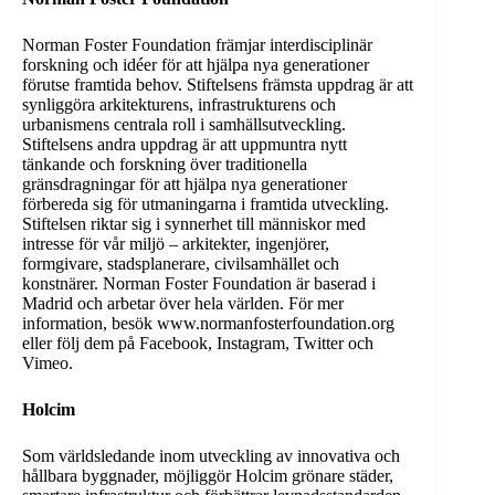
Norman Foster Foundation främjar interdisciplinär
forskning och idéer för att hjälpa nya generationer
förutse framtida behov. Stiftelsens främsta uppdrag är att
synliggöra arkitekturens, infrastrukturens och
urbanismens centrala roll i samhällsutveckling.
Stiftelsens andra uppdrag är att uppmuntra nytt
tänkande och forskning över traditionella
gränsdragningar för att hjälpa nya generationer
förbereda sig för utmaningarna i framtida utveckling.
Stiftelsen riktar sig i synnerhet till människor med
intresse för vår miljö – arkitekter, ingenjörer,
formgivare, stadsplanerare, civilsamhället och
konstnärer. Norman Foster Foundation är baserad i
Madrid och arbetar över hela världen. För mer
information, besök www.normanfosterfoundation.org
eller följ dem på Facebook, Instagram, Twitter och
Vimeo.
Holcim
Som världsledande inom utveckling av innovativa och
hållbara byggnader, möjliggör Holcim grönare städer,