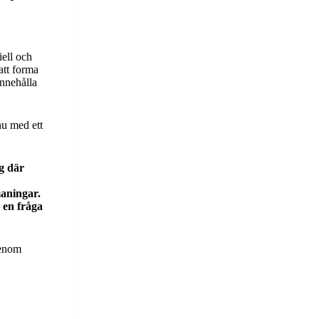
iell och
att forma
innehålla
nu med ett
ng där
maningar.
 en fråga
genom