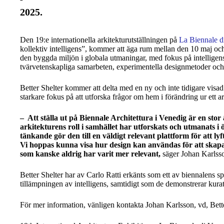
2025.
Den 19:e internationella arkitekturutställningen på
La Biennale d
kollektiv intelligens”,
kommer att äga rum mellan den 10 maj och d
den byggda miljön i globala utmaningar, med fokus på intellige
tvärvetenskapliga samarbeten, experimentella designmetoder och e
Better Shelter kommer att delta med en ny och inte tidigare visad
starkare fokus på att utforska frågor om hem i förändring ur ett ar
– Att ställa ut på Biennale Architettura i Venedig är en sto
arkitekturens roll i samhället har utforskats och utmanats i ö
tänkande gör den till en väldigt relevant plattform för att 
Vi hoppas kunna visa hur design kan användas för att skapa
som kanske aldrig har varit mer relevant,
säger Johan Karlsson
Better Shelter har av Carlo Ratti erkänts som ett av biennalens 
tillämpningen av intelligens, samtidigt som de demonstrerar kura
För mer information, vänligen kontakta Johan Karlsson, vd, Bette