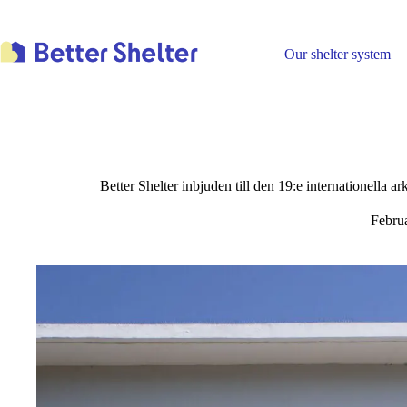
Skip
to
content
Our shelter system
Better Shelter inbjuden till den 19:e internationella a
Febru