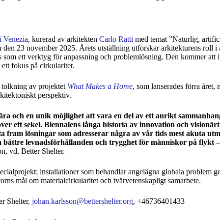
i Venezia
, kurerad av arkitekten
Carlo Ratti
med temat ”Naturlig, artific
en 23 november 2025. Årets utställning utforskar arkitekturens roll i 
ns som ett verktyg för anpassning och problemlösning. Den kommer att 
tt fokus på cirkularitet.
 tolkning av projektet
What Makes a Home
, som lanserades förra året, 
kitektoniskt perspektiv.
r ära och en unik möjlighet att vara en del av ett anrikt sammanha
ver ett sekel. Biennalens långa historia av innovation och visionärt
lyfta fram lösningar som adresserar några av vår tids mest akuta ut
 bättre levnadsförhållanden och trygghet för människor på flykt –
, vd, Better Shelter.
specialprojekt; installationer som behandlar angelägna globala problem 
torns mål om materialcirkularitet och tvärvetenskapligt samarbete.
r Shelter
,
johan.karlsson@bettershelter.org
, +46736401433